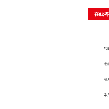
在线咨
您
您
联
常