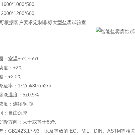
1600*1000*500
2000*1200*600
可根据客户要求定制非标大型
盐雾试验
室
：
围：室温+5℃~55℃
动度：±2℃
差：±2.0℃
速率：1~2ml/80cm2•h
溶液温度：5±0.5%
液浓度：连续/间隙
时间：自由沉降
液沉降方向：大于或等于85%
準：GB2423.17-93，以及等效的IEC、MIL、DIN、ASTM等相