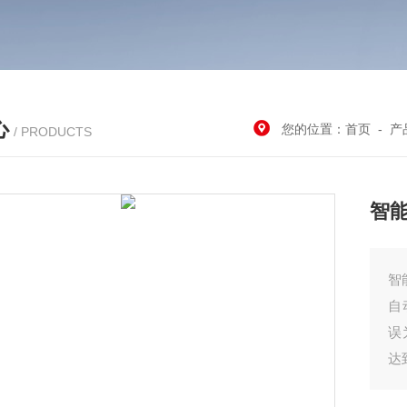
心
您的位置：
首页
-
产
/ PRODUCTS
智
智
自
误
达