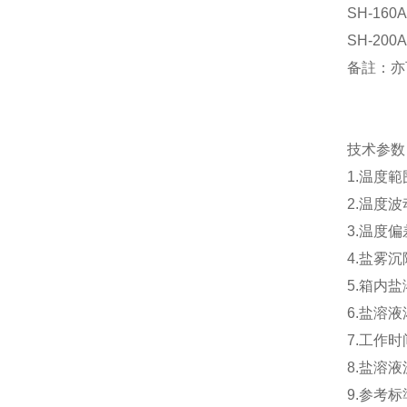
SH-160A
SH-200A
备註：亦
技术参数
1.温度範
2.温度波
3.温度偏
4.盐雾沉降
5.箱内盐
6.盐溶
7.工作
8.盐溶
9.参考标