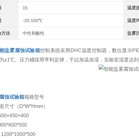
强
15
温度
围
-20-150℃
温度
验方法
中性和酸性
盐雾
能盐雾腐蚀试验箱
控制系统采用DHC温度控制器，数位显示P
为±1℃。压力桶採用亨利定律，于以加温加湿，实验室湿度达到
腐蚀试验箱
规格型号
室尺寸（D*W*Hmm）
600×450×400
900*600*500
1200*1000*500