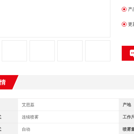
产
更
情
艾思荔
产地
式
连续喷雾
工作
式
自动
喷雾