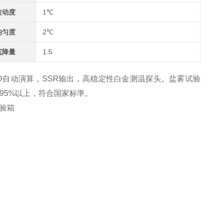
波动度
1℃
均匀度
2℃
沉降量
1.5
ID自动演算，SSR输出，高稳定性白金测温探头。盐雾试验
95%以上，符合国家标準。