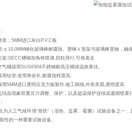
：
质：5MM进口灰白P.V.C板
架:￠10.0MM钢化玻璃棒耐腐蚀。塑钢Ｖ形架与玻璃棒置物，
支架:SECC槽钢加角铁喷漆.四轮滑行.可推着走
空气桶採用SUS#304不銹钢耐高压桶保温效果佳。
採用钛管.使用寿命长,耐腐蚀程度高.
採用5MM进口透明压克力板製作.做工精细,外形美观,透明度高
无结晶现象双重压力调整、保护，以及超温保护连续或週期喷雾
：
机
为人工气候环境“叁防"（湿热、盐雾、霉菌）试验设备之一
靠性的一种重要试验设备。