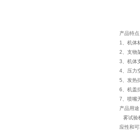
产品特点
1、机体材
2、支物
3、机体
4、压力
5、发热
6、机盖
7、喷嘴
产品用途
雾试验
应性和可