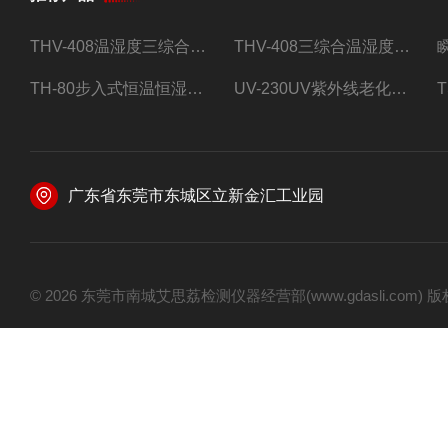
THV-408温湿度三综合试验箱
THV-408三综合温湿度振动试验箱
TH-80步入式恒温恒湿试验房
UV-230UV紫外线老化试验箱
广东省东莞市东城区立新金汇工业园
© 2026 东莞市南城艾思荔检测仪器经营部(www.gdasli.com)