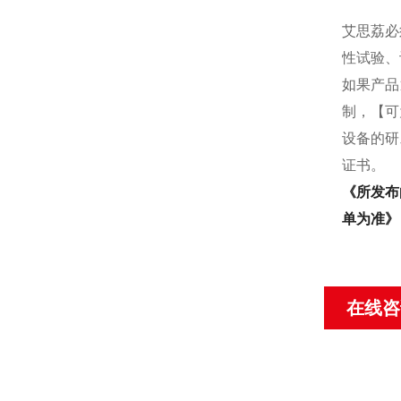
艾思荔必
性试验、
如果产品
制，【可
设备的研
证书。
《
所发布
单为准
》
在线咨