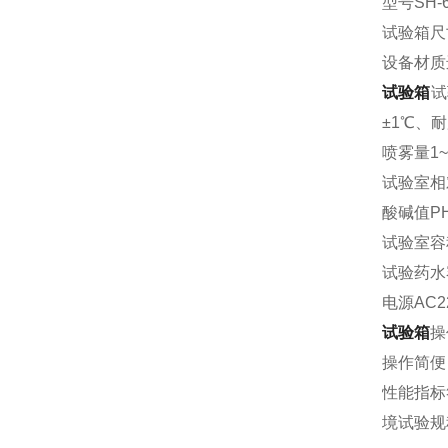
型号SH-6
试验箱尺寸(
设备材质进
试验箱
试
±1℃、耐
喷雾量1~
试验室相
酸碱值PH盐
试验室容积L
试验药水容
电源AC22
试验箱
操
操作简便
性能指标
境试验规