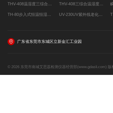
THV-408温湿度三综合试验箱
THV-408三综合温湿度振动试验箱
TH-80步入式恒温恒湿试验房
UV-230UV紫外线老化试验箱
广东省东莞市东城区立新金汇工业园
© 2026 东莞市南城艾思荔检测仪器经营部(www.gdasli.com)