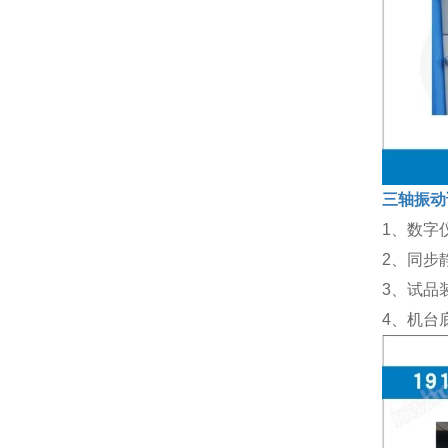
三轴振动
1、数字
2、同步
3、试品
4、机台