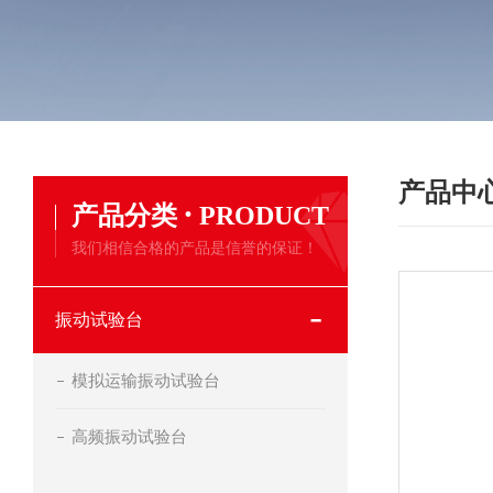
产品中
·
产品分类
PRODUCT
我们相信合格的产品是信誉的保证！
振动试验台
模拟运输振动试验台
高频振动试验台