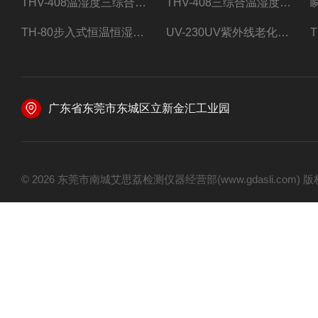
THV-408温湿度三综合试验箱
THV-408三综合温湿度振动试验箱
TH-80步入式恒温恒湿试验房
UV-230UV紫外线老化试验箱
广东省东莞市东城区立新金汇工业园
© 2026 东莞市南城艾思荔检测仪器经营部(www.gdasli.com)