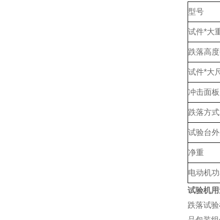
型号
试件*大重
跌落高度
试件*大
冲击面板
跌落方式
试验台外
净重
电动机功
试验机
用
跌落试验
品包装组