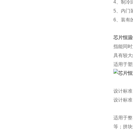
4、制冷
5、内门
6、装有的
芯片恒温
指能同时
具有较大
适用于塑
设计标准
设计标准
适用于整
等；拼块