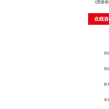
《
所发布
在线咨
您
您
联
常