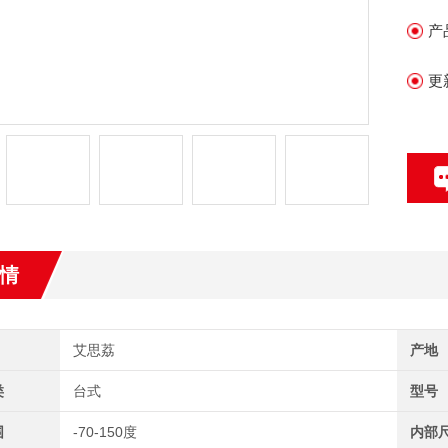
产
更
情
艾思荔
产地
类
台式
型号
围
-70-150度
内部