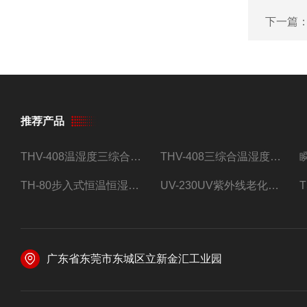
下一篇
推荐产品
THV-408温湿度三综合试验箱
THV-408三综合温湿度振动试验箱
TH-80步入式恒温恒湿试验房
UV-230UV紫外线老化试验箱
广东省东莞市东城区立新金汇工业园