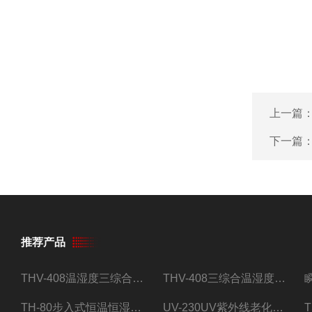
上一篇
下一篇
推荐产品
THV-408温湿度三综合试验箱
THV-408三综合温湿度振动试验箱
TH-80步入式恒温恒湿试验房
UV-230UV紫外线老化试验箱