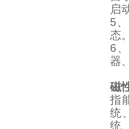
启
5
态
6
器
磁
指
统
统