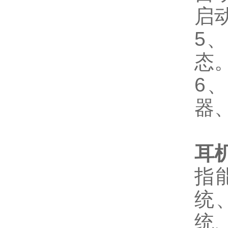
启
5
态
6
器
耳
指
统
统