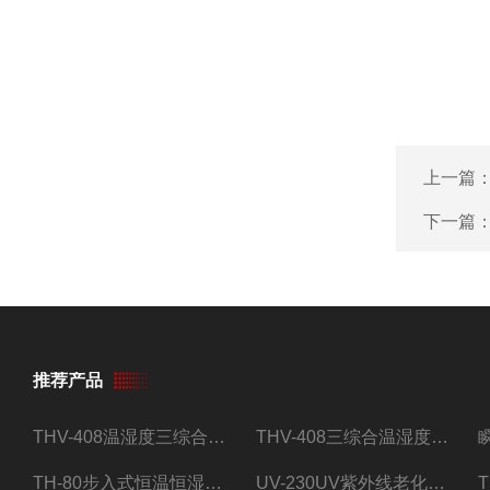
上一篇
下一篇
推荐产品
THV-408温湿度三综合试验箱
THV-408三综合温湿度振动试验箱
TH-80步入式恒温恒湿试验房
UV-230UV紫外线老化试验箱