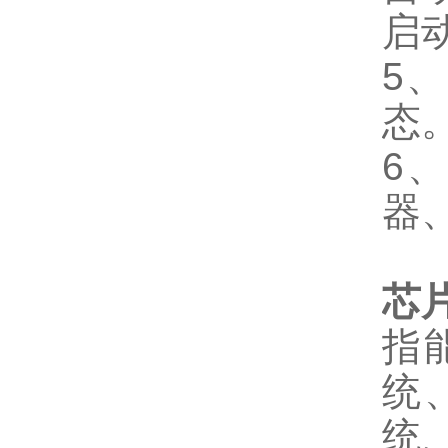
启
5
态
6
器
芯
指
统
统