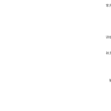
常
详
补