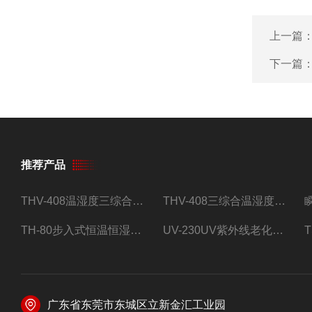
上一篇
下一篇
推荐产品
THV-408温湿度三综合试验箱
THV-408三综合温湿度振动试验箱
TH-80步入式恒温恒湿试验房
UV-230UV紫外线老化试验箱
广东省东莞市东城区立新金汇工业园