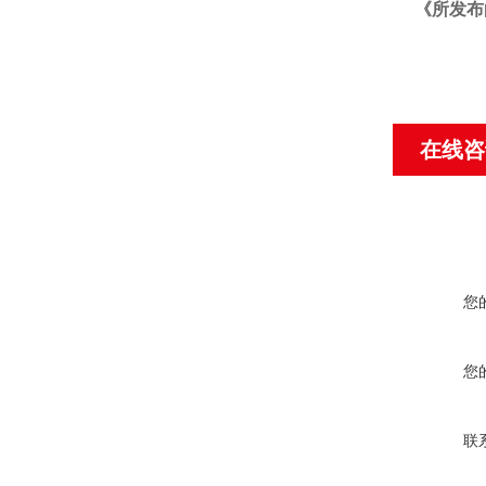
《
所发布
在线咨
您
您
联