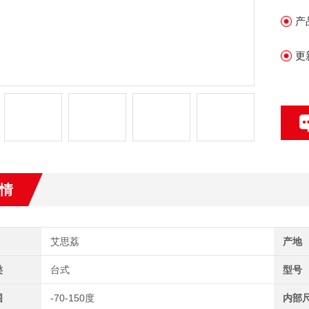
产
更
情
艾思荔
产地
类
台式
型号
围
-70-150度
内部