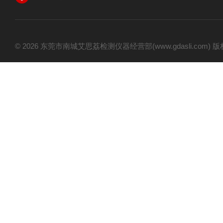
© 2026 东莞市南城艾思荔检测仪器经营部(www.gdasli.com)