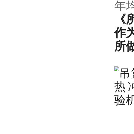
年
《
作
所