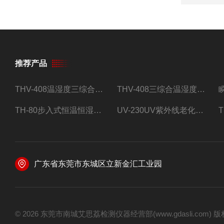
推荐产品
THV-408温湿度三综合试验箱
THV-408三综合温湿度振动试验箱
TH-80步入式恒温恒湿试验房
UV-230UV紫外线老化试验箱
广东省东莞市东城区立新金汇工业园
© 2026 东莞市南城艾思荔检测仪器经营部(www.gdasli.com)