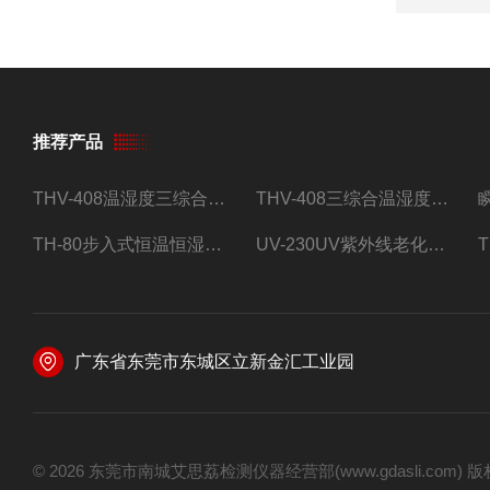
推荐产品
THV-408温湿度三综合试验箱
THV-408三综合温湿度振动试验箱
TH-80步入式恒温恒湿试验房
UV-230UV紫外线老化试验箱
广东省东莞市东城区立新金汇工业园
© 2026 东莞市南城艾思荔检测仪器经营部(www.gdasli.com)