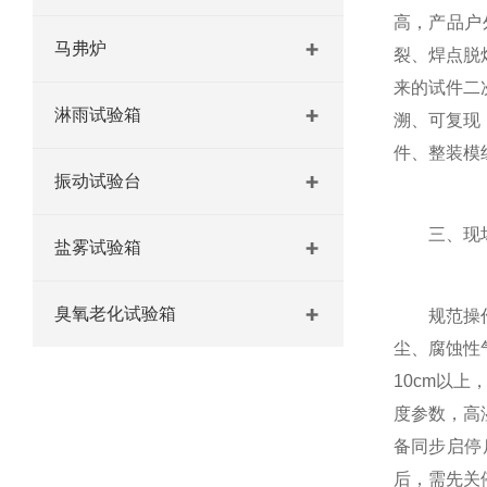
高，产品户
马弗炉
裂、焊点脱
来的试件二
淋雨试验箱
溯、可复现
件、整装模
振动试验台
三、现场
盐雾试验箱
臭氧老化试验箱
规范操作既
尘、腐蚀性
10cm以
度参数，高
备同步启停
后，需先关