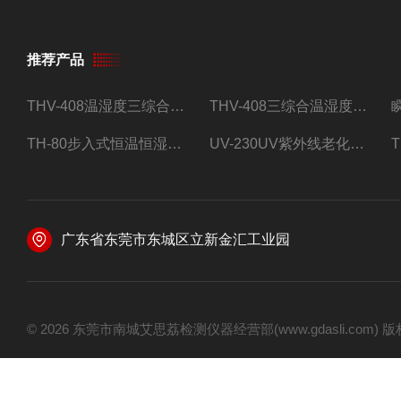
推荐产品
THV-408温湿度三综合试验箱
THV-408三综合温湿度振动试验箱
TH-80步入式恒温恒湿试验房
UV-230UV紫外线老化试验箱
广东省东莞市东城区立新金汇工业园
© 2026 东莞市南城艾思荔检测仪器经营部(www.gdasli.com)