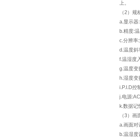
上。
（2）规格
a.显示器
b.精度:温
c.分辨率:
d.温度斜
f.温湿度
g.温度变
h.湿度变
i.P.I
j.电源:
k.数据记
（3）画
a.画面
b.温湿