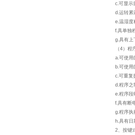
c.可显
d.运转
e.温湿
f.具单
g.具有上
（4）程
a.可使用
b.可使用
c.可重
d.程序
e.程序段
f.具有
g.程序
h.具有
2、按键