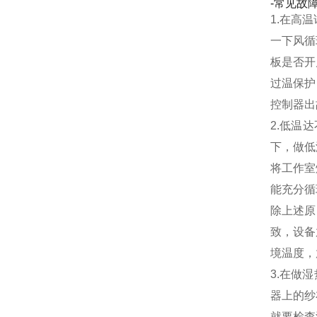
-常见故
1.在高
一下风循
板是否开
过温保护
控制器出
2.低温
下，做低
将工作室
能充分循
除上述原
致，设备
境温度，
3.在做
器上的纱
就要检查