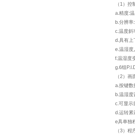
（1）控
a.精度:温度
b.分辨率:
c.温度斜
d.具有
e.温湿度
f.温湿度
g.6组P
（2）画
a.按键
b.温湿
c.可显
d.运转
e具单独
（3）程