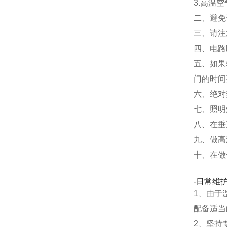
3.高温
二、避免
三、请注
四、电路
五、如果
门的时间
六、绝对
七、照明
八、在垂
九、做高
十、在做
-日常维
1、由于
配备适当
2、坚持