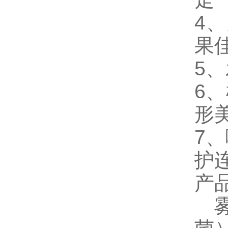
4
果
5
6
形
7
护
产