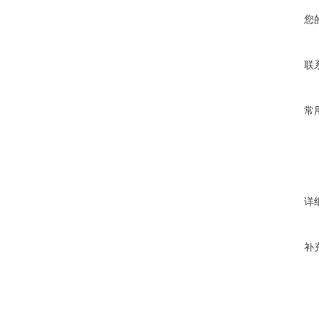
您
联
常
详
补