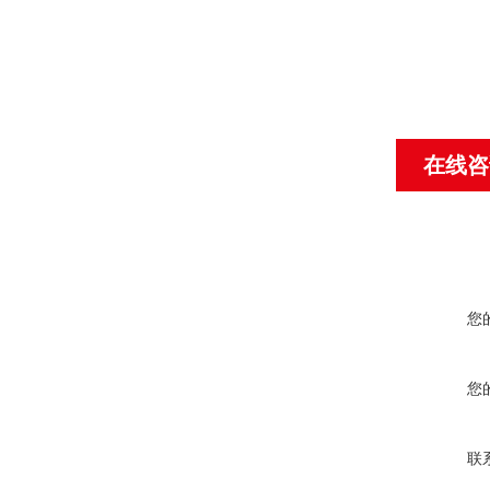
在线咨
您
您
联