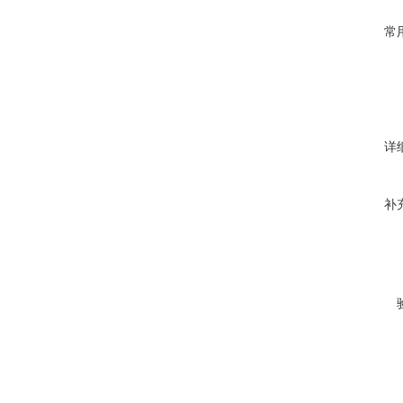
常
详
补