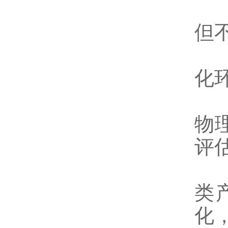
瞬
但
电
化
材
物
评
产
类
化