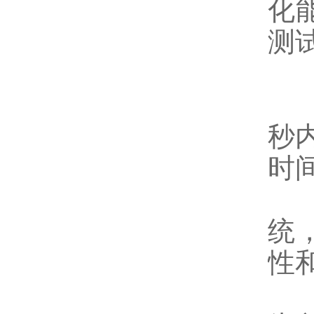
化
测
三
高
秒
时
高
统
性
多