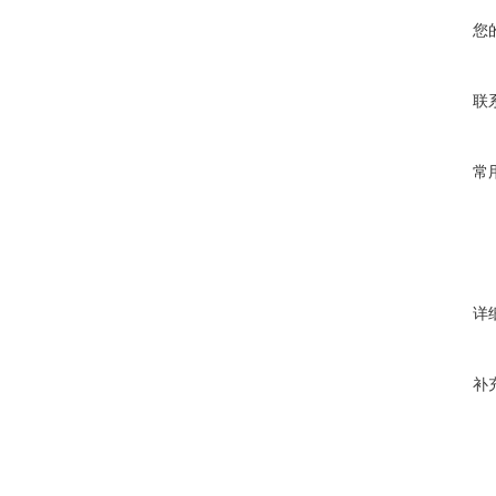
您
联
常
详
补