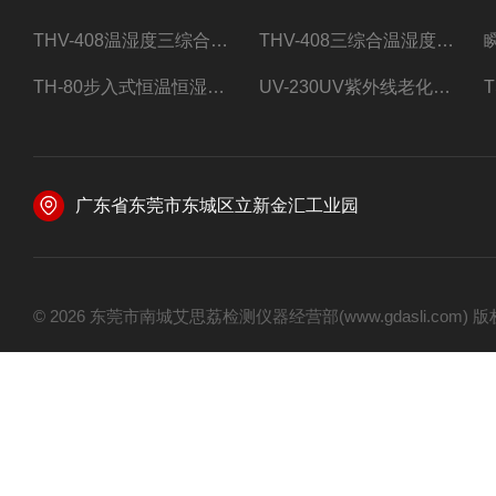
THV-408温湿度三综合试验箱
THV-408三综合温湿度振动试验箱
TH-80步入式恒温恒湿试验房
UV-230UV紫外线老化试验箱
广东省东莞市东城区立新金汇工业园
© 2026 东莞市南城艾思荔检测仪器经营部(www.gdasli.com)