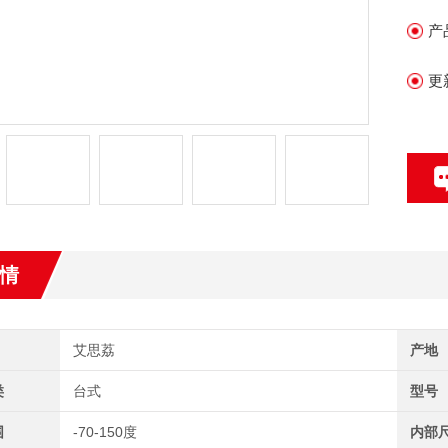
产
更
情
艾思荔
产地
类
台式
型号
围
-70-150度
内部