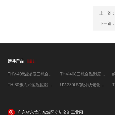
上一篇
下一篇
推荐产品
THV-408温湿度三综合试验箱
THV-408三综合温湿度振动试验箱
TH-80步入式恒温恒湿试验房
UV-230UV紫外线老化试验箱
广东省东莞市东城区立新金汇工业园