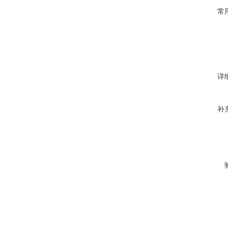
常
详
补