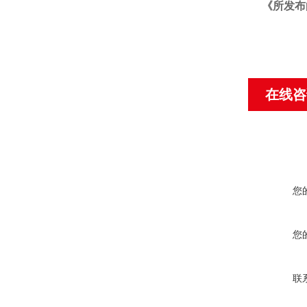
《
所发布
在线咨
您
您
联