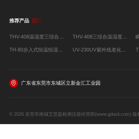
推荐产品
THV-408温湿度三综合试验箱
THV-408三综合温湿度振动试验箱
TH-80步入式恒温恒湿试验房
UV-230UV紫外线老化试验箱
广东省东莞市东城区立新金汇工业园
© 2026 东莞市南城艾思荔检测仪器经营部(www.gdasli.com)