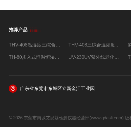
推荐产品
THV-408温湿度三综合试验箱
THV-408三综合温湿度振动试验箱
TH-80步入式恒温恒湿试验房
UV-230UV紫外线老化试验箱
广东省东莞市东城区立新金汇工业园
© 2026 东莞市南城艾思荔检测仪器经营部(www.gdasli.com)